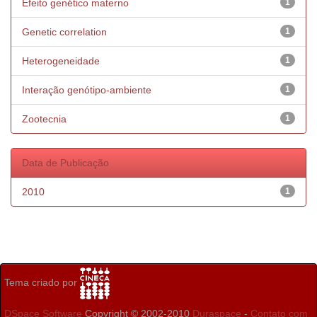
Efeito genético materno
1
Genetic correlation
1
Heterogeneidade
1
Interação genótipo-ambiente
1
Zootecnia
1
Data de Publicação
2010
1
Tema criado por
DSpace Software
Copyright © 2002-2010
Duraspace
-
Contato com