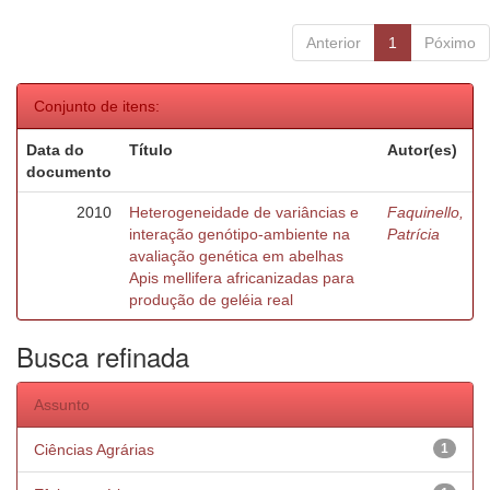
Anterior
1
Póximo
Conjunto de itens:
Data do
Título
Autor(es)
documento
2010
Heterogeneidade de variâncias e
Faquinello,
interação genótipo-ambiente na
Patrícia
avaliação genética em abelhas
Apis mellifera africanizadas para
produção de geléia real
Busca refinada
Assunto
Ciências Agrárias
1