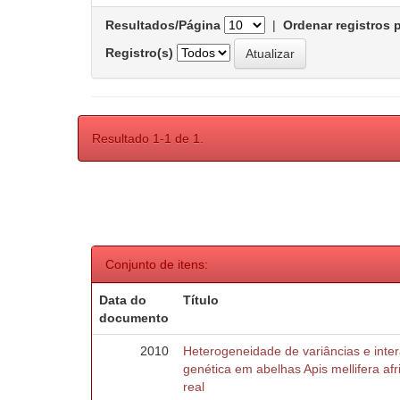
Resultados/Página
|
Ordenar registros 
Registro(s)
Resultado 1-1 de 1.
Conjunto de itens:
Data do
Título
documento
2010
Heterogeneidade de variâncias e inte
genética em abelhas Apis mellifera af
real