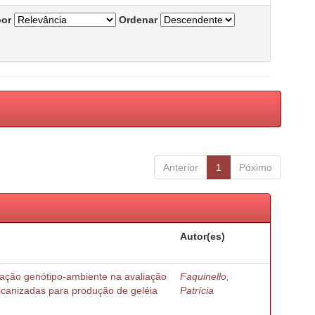
por
Ordenar
Anterior
1
Póximo
Autor(es)
ração genótipo-ambiente na avaliação
Faquinello,
ricanizadas para produção de geléia
Patrícia