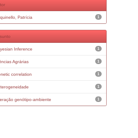
tor
quinello, Patrícia
1
sunto
yesian Inference
1
ências Agrárias
1
netic correlation
1
terogeneidade
1
teração genótipo-ambiente
1