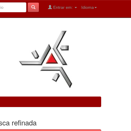
Entrar em:
Idioma
sca refinada