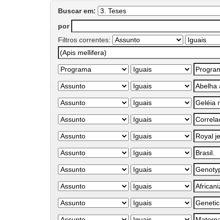
Buscar em:
por
Filtros correntes: