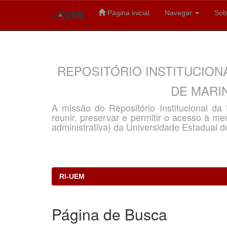
Página inicial
Navegar
Sob
Skip
navigation
REPOSITÓRIO INSTITUCION
DE MARIN
A missão do Repositório Institucional d
reunir, preservar e permitir o acesso à memó
administrativa) da Universidade Estadual d
RI-UEM
Página de Busca