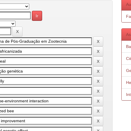
Au
Fa
As
Ba
Ci
Ge
He
In