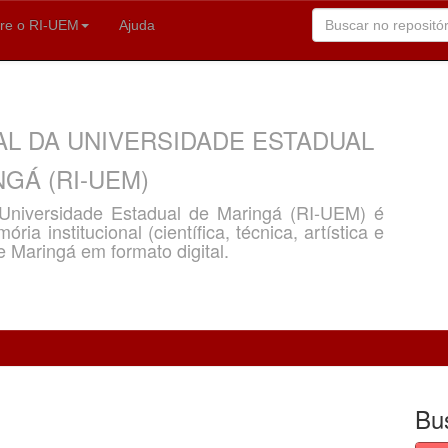
re o RI-UEM
Ajuda
AL DA UNIVERSIDADE ESTADUAL
GÁ (RI-UEM)
a Universidade Estadual de Maringá (RI-UEM) é
ria institucional (científica, técnica, artística e
e Maringá em formato digital.
Bu