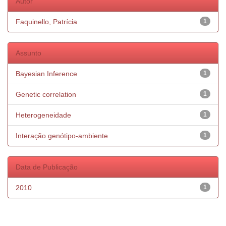
Autor
Faquinello, Patrícia
1
Assunto
Bayesian Inference
1
Genetic correlation
1
Heterogeneidade
1
Interação genótipo-ambiente
1
Data de Publicação
2010
1