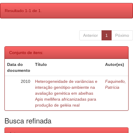
Resultado 1-1 de 1.
Anterior
1
Póximo
Conjunto de itens:
Data do
Título
Autor(es)
documento
2010
Heterogeneidade de variâncias e
Faquinello,
interação genótipo-ambiente na
Patrícia
avaliação genética em abelhas
Apis mellifera africanizadas para
produção de geléia real
Busca refinada