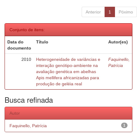
Anterior
1
Póximo
Conjunto de itens:
Data do
Título
Autor(es)
documento
2010
Heterogeneidade de variâncias e
Faquinello,
interação genótipo-ambiente na
Patrícia
avaliação genética em abelhas
Apis mellifera africanizadas para
produção de geléia real
Busca refinada
Autor
Faquinello, Patrícia
1