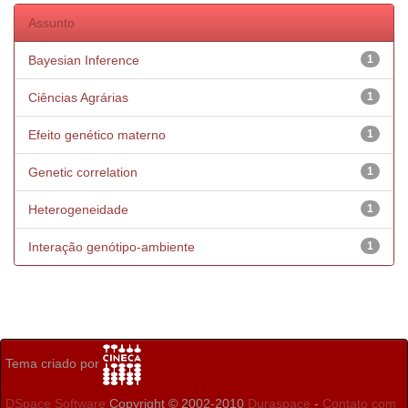
Assunto
Bayesian Inference
1
Ciências Agrárias
1
Efeito genético materno
1
Genetic correlation
1
Heterogeneidade
1
Interação genótipo-ambiente
1
Tema criado por
DSpace Software
Copyright © 2002-2010
Duraspace
-
Contato com