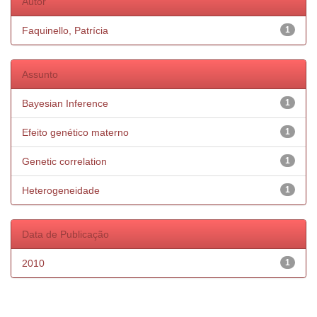
Autor
Faquinello, Patrícia
1
Assunto
Bayesian Inference
1
Efeito genético materno
1
Genetic correlation
1
Heterogeneidade
1
Data de Publicação
2010
1