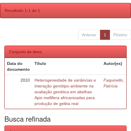
Resultado 1-1 de 1.
Anterior
1
Póximo
Conjunto de itens:
Data do
Título
Autor(es)
documento
2010
Heterogeneidade de variâncias e
Faquinello,
interação genótipo-ambiente na
Patrícia
avaliação genética em abelhas
Apis mellifera africanizadas para
produção de geléia real
Busca refinada