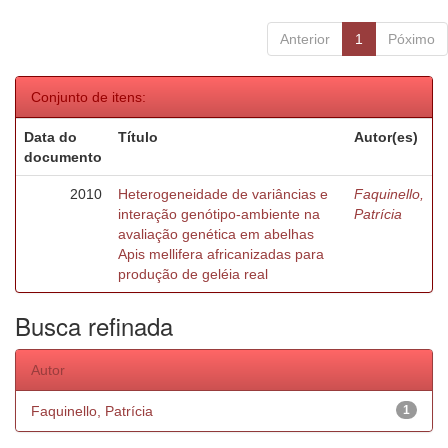
Anterior
1
Póximo
Conjunto de itens:
Data do
Título
Autor(es)
documento
2010
Heterogeneidade de variâncias e
Faquinello,
interação genótipo-ambiente na
Patrícia
avaliação genética em abelhas
Apis mellifera africanizadas para
produção de geléia real
Busca refinada
Autor
Faquinello, Patrícia
1