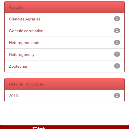
Assunto
Ciências Agrárias
1
Genetic correlation
1
Heterogeneidade
1
Heterogeneity
1
Zootecnia
1
Data de Publicação
2010
1