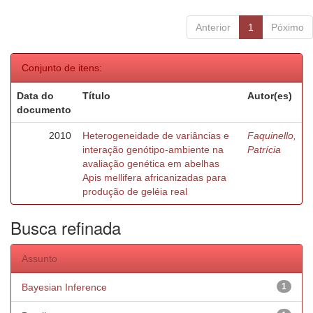
Anterior
1
Póximo
Conjunto de itens:
Data do
Título
Autor(es)
documento
2010
Heterogeneidade de variâncias e
Faquinello,
interação genótipo-ambiente na
Patrícia
avaliação genética em abelhas
Apis mellifera africanizadas para
produção de geléia real
Busca refinada
Assunto
Bayesian Inference
1