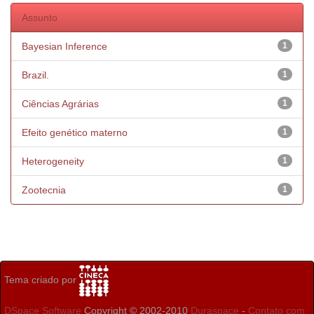
Assunto
Bayesian Inference
1
Brazil.
1
Ciências Agrárias
1
Efeito genético materno
1
Heterogeneity
1
Zootecnia
1
Tema criado por
DSpace Software
Copyright © 2002-2010
Duraspace
-
Contato com