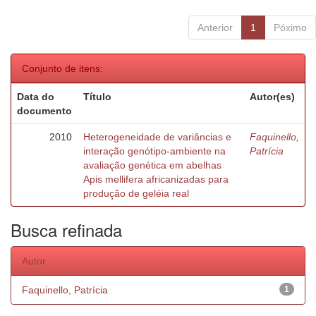
Anterior
1
Póximo
Conjunto de itens:
Data do
Título
Autor(es)
documento
2010
Heterogeneidade de variâncias e
Faquinello,
interação genótipo-ambiente na
Patrícia
avaliação genética em abelhas
Apis mellifera africanizadas para
produção de geléia real
Busca refinada
Autor
Faquinello, Patrícia
1