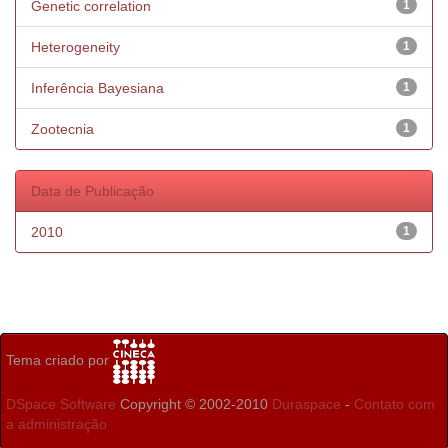
Genetic correlation
1
Heterogeneity
1
Inferência Bayesiana
1
Zootecnia
1
Data de Publicação
2010
1
Tema criado por
DSpace Software
Copyright © 2002-2010
Duraspace
-
Contato com
a administração