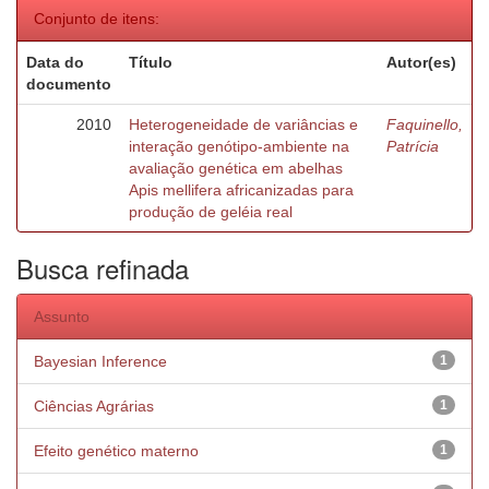
Conjunto de itens:
Data do
Título
Autor(es)
documento
2010
Heterogeneidade de variâncias e
Faquinello,
interação genótipo-ambiente na
Patrícia
avaliação genética em abelhas
Apis mellifera africanizadas para
produção de geléia real
Busca refinada
Assunto
Bayesian Inference
1
Ciências Agrárias
1
Efeito genético materno
1