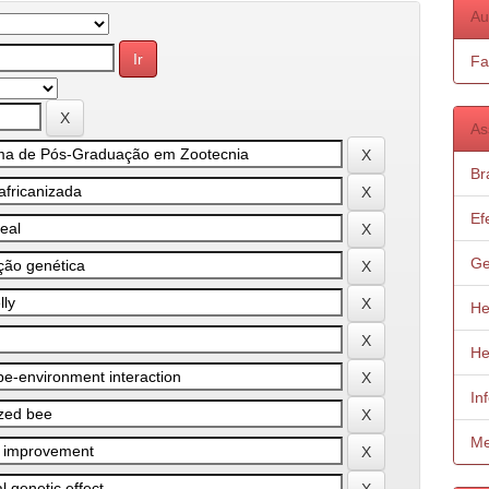
Au
Fa
As
Bra
Ef
Ge
He
He
In
Me