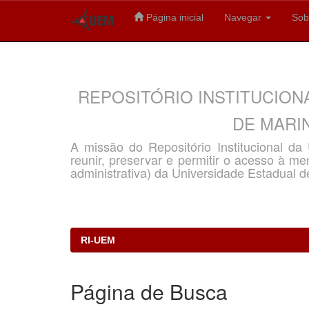
Página inicial
Navegar
Sob
Skip
navigation
REPOSITÓRIO INSTITUCION
DE MARIN
A missão do Repositório Institucional d
reunir, preservar e permitir o acesso à memó
administrativa) da Universidade Estadual d
RI-UEM
Página de Busca