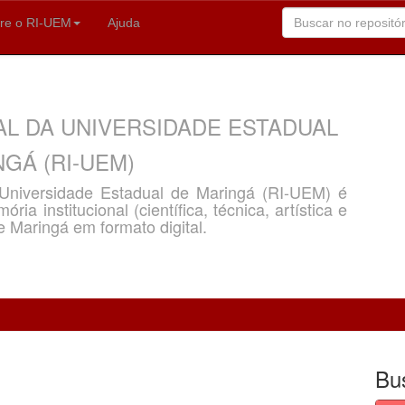
re o RI-UEM
Ajuda
AL DA UNIVERSIDADE ESTADUAL
GÁ (RI-UEM)
a Universidade Estadual de Maringá (RI-UEM) é
ria institucional (científica, técnica, artística e
e Maringá em formato digital.
Bu