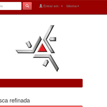
Entrar em:
Idioma
sca refinada