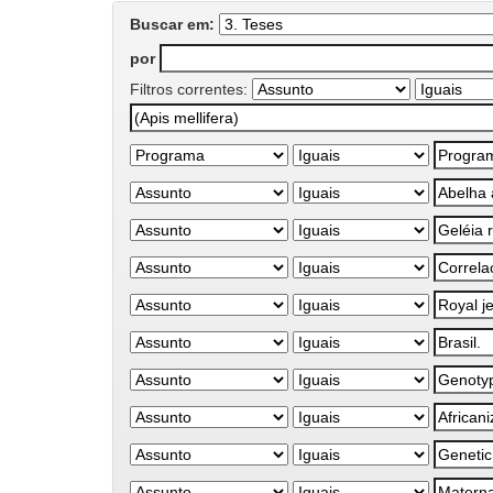
Buscar em:
por
Filtros correntes: