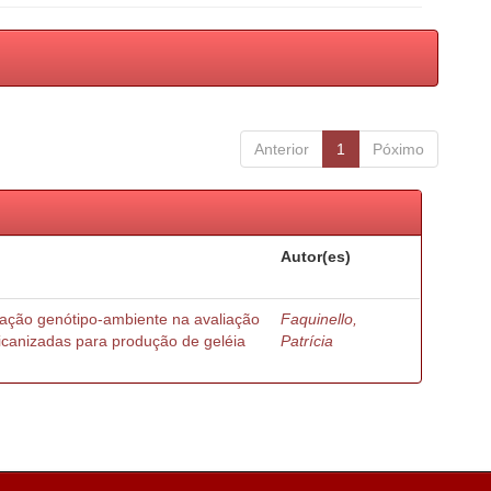
Anterior
1
Póximo
Autor(es)
ração genótipo-ambiente na avaliação
Faquinello,
ricanizadas para produção de geléia
Patrícia