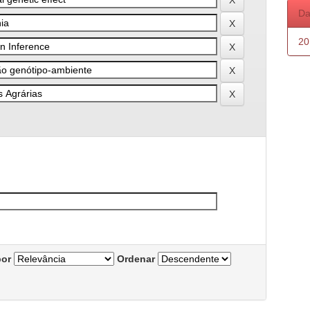
Da
20
por
Ordenar