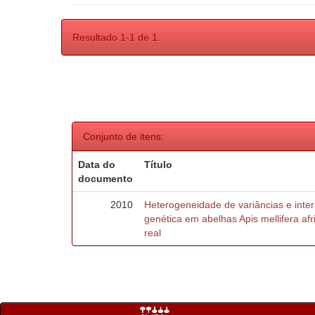
Resultado 1-1 de 1.
Conjunto de itens:
Data do
Título
documento
2010
Heterogeneidade de variâncias e inte
genética em abelhas Apis mellifera af
real