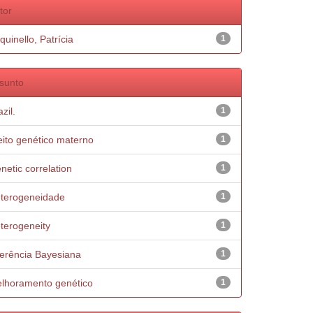
tor
quinello, Patrícia
1
sunto
zil.
1
eito genético materno
1
netic correlation
1
terogeneidade
1
terogeneity
1
ferência Bayesiana
1
lhoramento genético
1