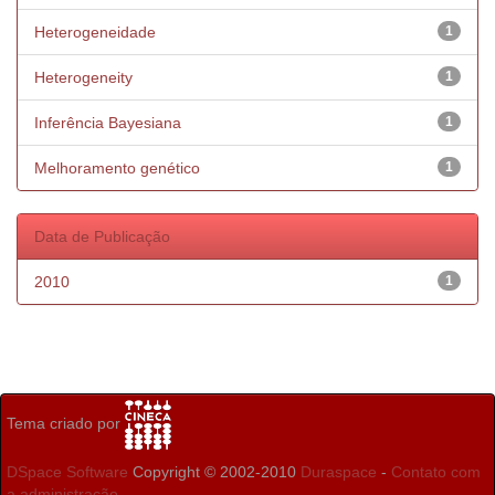
Heterogeneidade
1
Heterogeneity
1
Inferência Bayesiana
1
Melhoramento genético
1
Data de Publicação
2010
1
Tema criado por
DSpace Software
Copyright © 2002-2010
Duraspace
-
Contato com
a administração