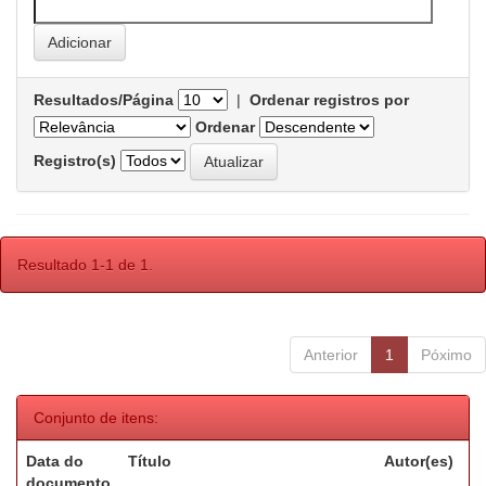
Resultados/Página
|
Ordenar registros por
Ordenar
Registro(s)
Resultado 1-1 de 1.
Anterior
1
Póximo
Conjunto de itens:
Data do
Título
Autor(es)
documento