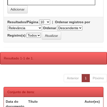
Resultados/Página
|
Ordenar registros por
Ordenar
Registro(s)
Resultado 1-1 de 1.
Anterior
1
Póximo
Conjunto de itens:
Data do
Título
Autor(es)
documento