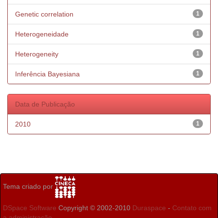
Genetic correlation
1
Heterogeneidade
1
Heterogeneity
1
Inferência Bayesiana
1
Data de Publicação
2010
1
Tema criado por
DSpace Software
Copyright © 2002-2010
Duraspace
-
Contato com
a administração