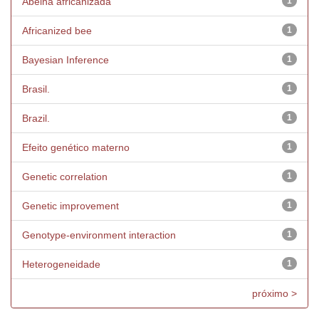
Abelha africanizada
1
Africanized bee
1
Bayesian Inference
1
Brasil.
1
Brazil.
1
Efeito genético materno
1
Genetic correlation
1
Genetic improvement
1
Genotype-environment interaction
1
Heterogeneidade
1
próximo >