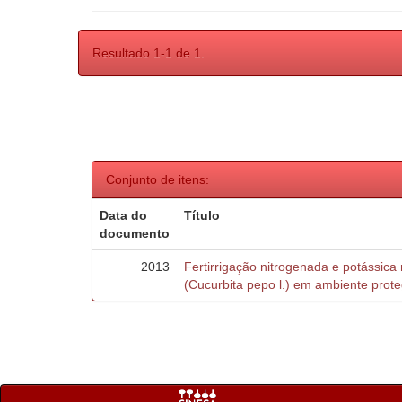
Resultado 1-1 de 1.
Conjunto de itens:
Data do
Título
documento
2013
Fertirrigação nitrogenada e potássica 
(Cucurbita pepo l.) em ambiente prot