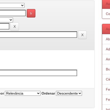
Au
Co
As
Ab
Ad
Am
Bra
Ci
Fer
por
Ordenar
Fe
Irr