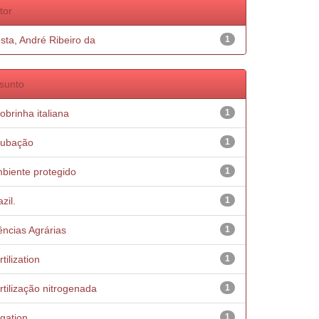
tor
sta, André Ribeiro da
1
sunto
obrinha italiana
1
ubação
1
biente protegido
1
zil.
1
ências Agrárias
1
tilization
1
rtilização nitrogenada
1
igation
1