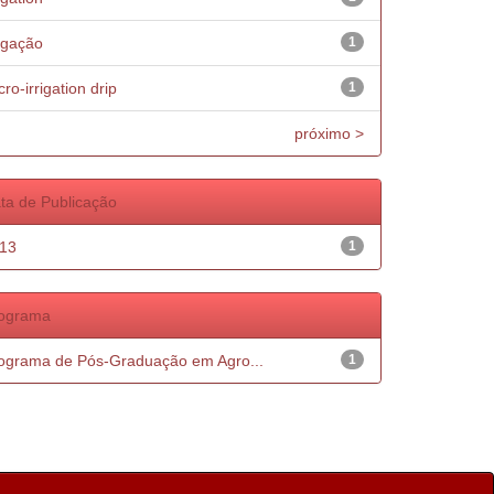
rigação
1
cro-irrigation drip
1
próximo >
ta de Publicação
13
1
ograma
ograma de Pós-Graduação em Agro...
1