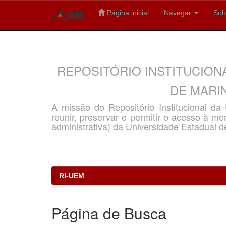
Página inicial
Navegar
Sob
Skip
navigation
REPOSITÓRIO INSTITUCION
DE MARIN
A missão do Repositório Institucional d
reunir, preservar e permitir o acesso à memó
administrativa) da Universidade Estadual d
RI-UEM
Página de Busca