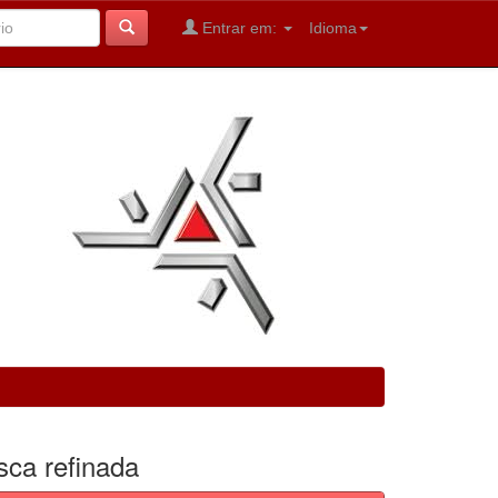
Entrar em:
Idioma
sca refinada