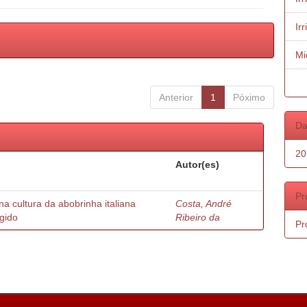
Ir
Mi
Anterior
1
Póximo
Da
20
Autor(es)
Pr
na cultura da abobrinha italiana
Costa, André
egido
Ribeiro da
Pr