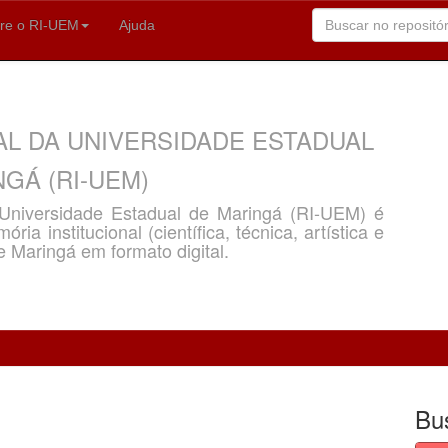
re o RI-UEM
Ajuda
AL DA UNIVERSIDADE ESTADUAL
GÁ (RI-UEM)
a Universidade Estadual de Maringá (RI-UEM) é
ria institucional (científica, técnica, artística e
e Maringá em formato digital.
Bu