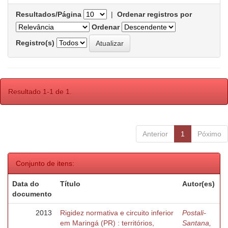
Resultados/Página
|
Ordenar registros por
Ordenar
Registro(s)
Resultado 1-1 de 1.
Anterior
1
Póximo
Conjunto de itens:
Data do
Título
Autor(es)
documento
2013
Rigidez normativa e circuito inferior
Postali-
em Maringá (PR) : territórios,
Santana,