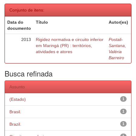
Conjunto de itens:
Data do
Título
Autor(es)
documento
2013
Rigidez normativa e circuito inferior
Postali-
em Maringá (PR) : territórios,
Santana,
atividades e atores
Valéria
Barreiro
Busca refinada
Assunto
(Estado)
1
Brasil.
1
Brazil.
1