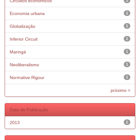
Circuitos econômicos
1
Economia urbana
1
Globalização
1
Inferior Circuit
1
Maringá
1
Neoliberalismo
1
Normative Rigour
1
próximo >
Data de Publicação
2013
1