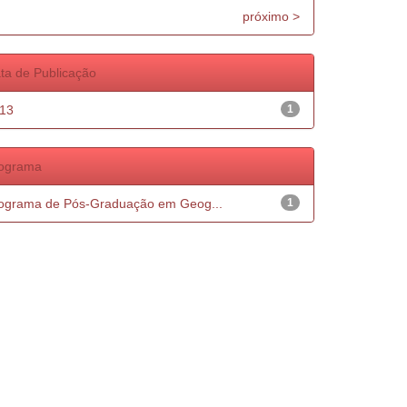
próximo >
ta de Publicação
13
1
ograma
ograma de Pós-Graduação em Geog...
1