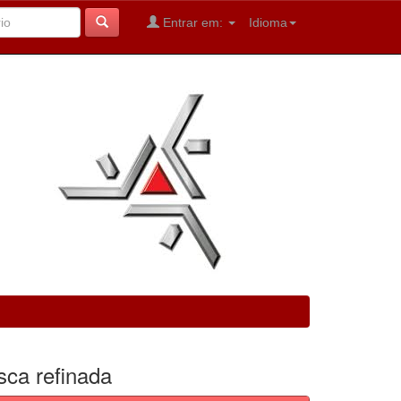
Entrar em:
Idioma
sca refinada