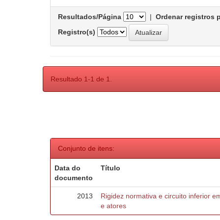
Resultados/Página
|
Ordenar registros 
Registro(s)
Resultado 1-1 de 1.
Conjunto de itens:
Data do
Título
documento
2013
Rigidez normativa e circuito inferior e
e atores