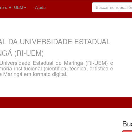
re o RI-UEM
Ajuda
AL DA UNIVERSIDADE ESTADUAL
GÁ (RI-UEM)
a Universidade Estadual de Maringá (RI-UEM) é
ria institucional (científica, técnica, artística e
e Maringá em formato digital.
Bu