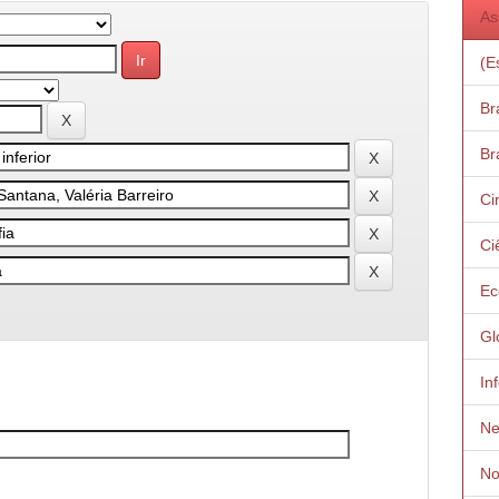
As
(E
Bra
Bra
Ci
Ci
Ec
Gl
Inf
Ne
No