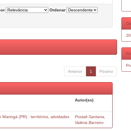
por
Ordenar
Da
20
Pr
Pr
Anterior
1
Póximo
Autor(es)
m Maringá (PR) : territórios, atividades
Postali-Santana,
Valéria Barreiro