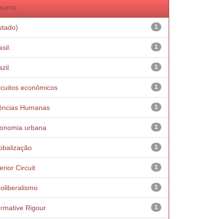
sunto
stado)
1
sil.
1
zil.
1
rcuitos econômicos
1
ências Humanas
1
onomia urbana
1
obalização
1
erior Circuit
1
oliberalismo
1
rmative Rigour
1