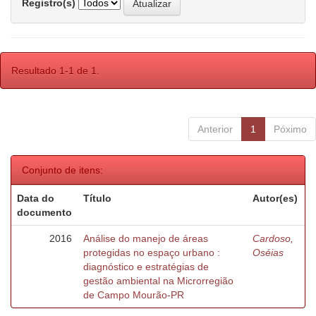
Registro(s)
Resultado 1-1 de 1.
Anterior
1
Póximo
Conjunto de itens:
Data do
Título
Autor(es)
documento
2016
Análise do manejo de áreas
Cardoso,
protegidas no espaço urbano :
Oséias
diagnóstico e estratégias de
gestão ambiental na Microrregião
de Campo Mourão-PR