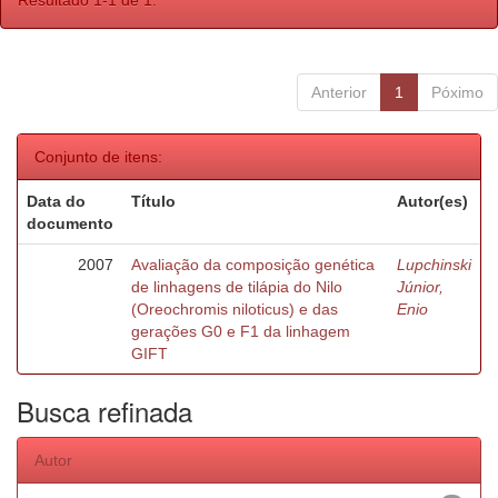
Resultado 1-1 de 1.
Anterior
1
Póximo
Conjunto de itens:
Data do
Título
Autor(es)
documento
2007
Avaliação da composição genética
Lupchinski
de linhagens de tilápia do Nilo
Júnior,
(Oreochromis niloticus) e das
Enio
gerações G0 e F1 da linhagem
GIFT
Busca refinada
Autor