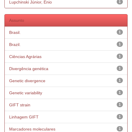
Lupchinski Júnior, Enio
1
Assunto
Brasil.
1
Brazil.
1
Ciências Agrárias
1
Divergência genética
1
Genetic divergence
1
Genetic variability
1
GIFT strain
1
Linhagem GIFT
1
Marcadores moleculares
1