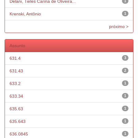
Delani, Tieles Carina de Oliveira...
1
Krenski, Antônio
1
próximo >
Assunto
631.4
3
631.43
2
633.2
1
633.34
1
635.63
1
635.643
1
636.0845
1