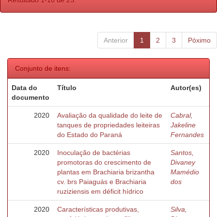
Resultado 1-10 de 25.
Anterior
1
2
3
Póximo
Conjunto de itens:
Data do
Título
Autor(es)
documento
2020
Avaliação da qualidade do leite de
Cabral,
tanques de propriedades leiteiras
Jakeline
do Estado do Paraná
Fernandes
2020
Inoculação de bactérias
Santos,
promotoras do crescimento de
Divaney
plantas em Brachiaria brizantha
Mamédio
cv. brs Paiaguás e Brachiaria
dos
ruziziensis em déficit hídrico
2020
Características produtivas,
Silva,