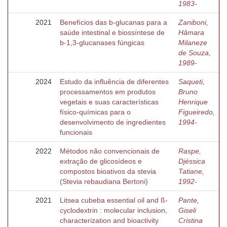
1983-
2021
Benefícios das b-glucanas para a
Zaniboni,
saúde intestinal e biossíntese de
Hâmara
b-1,3-glucanases fúngicas
Milaneze
de Souza,
1989-
2024
Estudo da influência de diferentes
Saqueti,
processamentos em produtos
Bruno
vegetais e suas características
Henrique
físico-químicas para o
Figueiredo,
desenvolvimento de ingredientes
1994-
funcionais
2022
Métodos não convencionais de
Raspe,
extração de glicosídeos e
Djéssica
compostos bioativos da stevia
Tatiane,
(Stevia rebaudiana Bertoni)
1992-
2021
Litsea cubeba essential oil and ß-
Pante,
cyclodextrin : molecular inclusion,
Giseli
characterization and bioactivity
Cristina