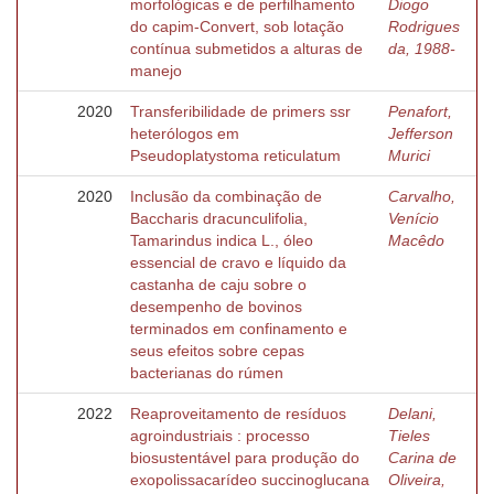
morfológicas e de perfilhamento
Diogo
do capim-Convert, sob lotação
Rodrigues
contínua submetidos a alturas de
da, 1988-
manejo
2020
Transferibilidade de primers ssr
Penafort,
heterólogos em
Jefferson
Pseudoplatystoma reticulatum
Murici
2020
Inclusão da combinação de
Carvalho,
Baccharis dracunculifolia,
Venício
Tamarindus indica L., óleo
Macêdo
essencial de cravo e líquido da
castanha de caju sobre o
desempenho de bovinos
terminados em confinamento e
seus efeitos sobre cepas
bacterianas do rúmen
2022
Reaproveitamento de resíduos
Delani,
agroindustriais : processo
Tieles
biosustentável para produção do
Carina de
exopolissacarídeo succinoglucana
Oliveira,