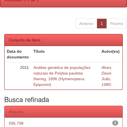
Resultado 1-1 de 1.
Anterior
1
Póximo
Conjunto de itens:
Data do
Título
Autor(es)
documento
2011
Análise genética de populações
Alves,
naturais de Polybia paulista
Davis
Ihering, 1896 (Hymenoptera:
João,
Epiponini)
1980-
Busca refinada
Assunto
595.798
1