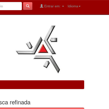
Entrar em:
Idioma
sca refinada