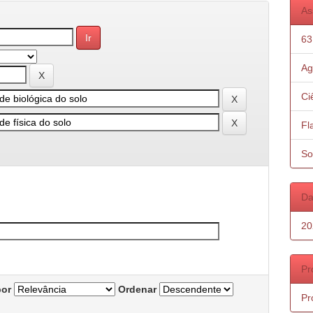
As
63
Ag
Ci
Fl
So
Da
20
Pr
por
Ordenar
Pr