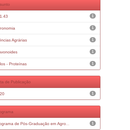
sunto
1.43
1
ronomia
1
ências Agrárias
1
avonoides
1
los - Proteínas
1
ta de Publicação
20
1
ograma
ograma de Pós-Graduação em Agro...
1