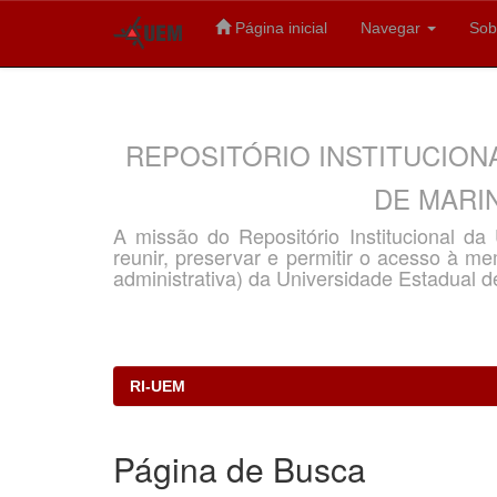
Página inicial
Navegar
Sob
Skip
navigation
REPOSITÓRIO INSTITUCION
DE MARIN
A missão do Repositório Institucional d
reunir, preservar e permitir o acesso à memó
administrativa) da Universidade Estadual d
RI-UEM
Página de Busca