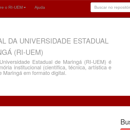
re o RI-UEM
Ajuda
AL DA UNIVERSIDADE ESTADUAL
GÁ (RI-UEM)
a Universidade Estadual de Maringá (RI-UEM) é
ria institucional (científica, técnica, artística e
e Maringá em formato digital.
Bu