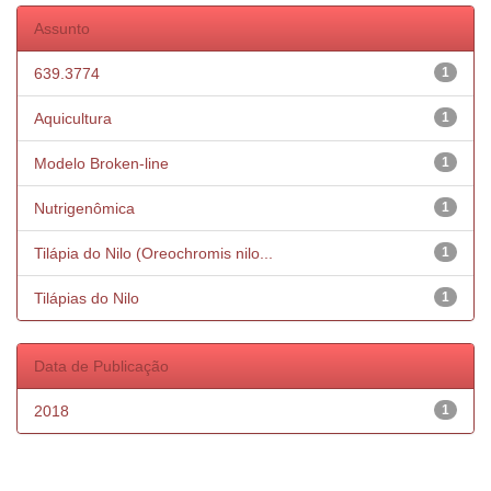
Assunto
639.3774
1
Aquicultura
1
Modelo Broken-line
1
Nutrigenômica
1
Tilápia do Nilo (Oreochromis nilo...
1
Tilápias do Nilo
1
Data de Publicação
2018
1