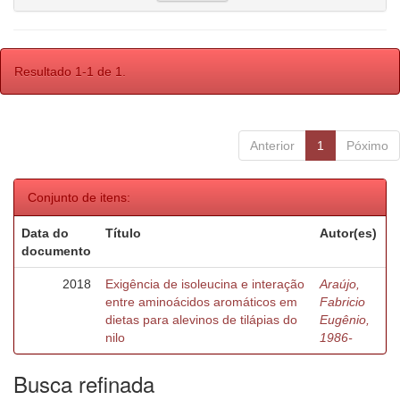
Resultado 1-1 de 1.
Anterior
1
Póximo
Conjunto de itens:
Data do
Título
Autor(es)
documento
2018
Exigência de isoleucina e interação
Araújo,
entre aminoácidos aromáticos em
Fabricio
dietas para alevinos de tilápias do
Eugênio,
nilo
1986-
Busca refinada