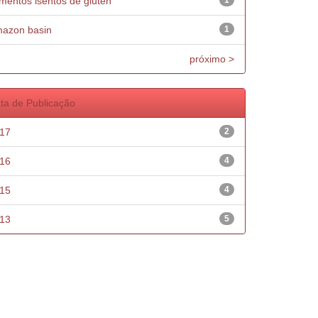
imentos isentos de glúten
1
azon basin
1
próximo >
ta de Publicação
17
2
16
4
15
4
13
5