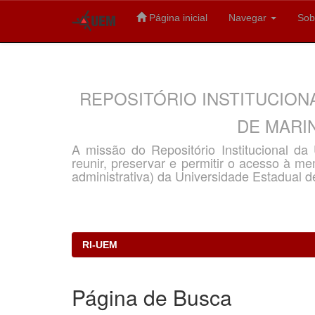
Página inicial
Navegar
Sob
Skip
navigation
REPOSITÓRIO INSTITUCION
DE MARIN
A missão do Repositório Institucional d
reunir, preservar e permitir o acesso à memó
administrativa) da Universidade Estadual d
RI-UEM
Página de Busca