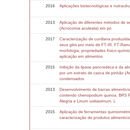
2016
Aplicações biotecnológicas e nutracêu
2013
Aplicação de diferentes métodos de
(Acrocomia aculeata) em pó
2017
Caracterização de curdlana produzida
seus géis por meio de FT-IR, FT-Rama
morfologia, propriedades físico-químic
aplicação em alimentos
2015
Inibição da lipase pancreática e da abs
por um extrato de casca de pinhão (Ar
condensados
2013
Desenvolvimento de barras alimentícias
contendo chenopodium quinoa, BRS P
Alegria e Linum usitiasimum, L
2015
Aplicação de ferramentas quimiométr
caracterização de produtos alimentíci