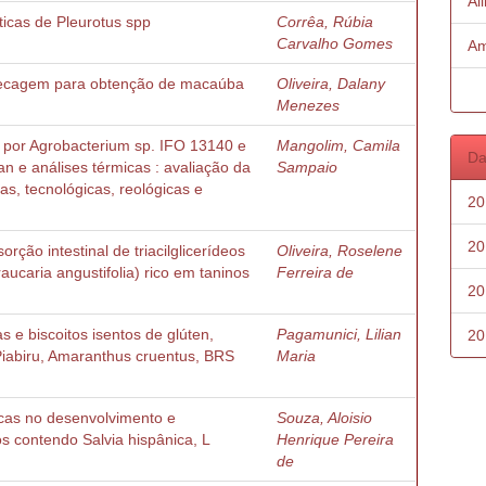
Al
ticas de Pleurotus spp
Corrêa, Rúbia
Carvalho Gomes
Am
 secagem para obtenção de macaúba
Oliveira, Dalany
Menezes
 por Agrobacterium sp. IFO 13140 e
Mangolim, Camila
Da
n e análises térmicas : avaliação da
Sampaio
as, tecnológicas, reológicas e
20
20
orção intestinal de triacilglicerídeos
Oliveira, Roselene
aucaria angustifolia) rico em taninos
Ferreira de
20
 e biscoitos isentos de glúten,
Pagamunici, Lilian
20
iabiru, Amaranthus cruentus, BRS
Maria
icas no desenvolvimento e
Souza, Aloisio
os contendo Salvia hispânica, L
Henrique Pereira
de