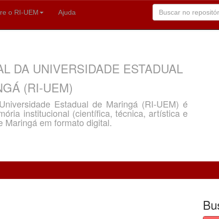
re o RI-UEM
Ajuda
AL DA UNIVERSIDADE ESTADUAL
GÁ (RI-UEM)
a Universidade Estadual de Maringá (RI-UEM) é
ria institucional (científica, técnica, artística e
e Maringá em formato digital.
Bu