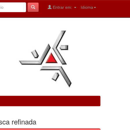
Entrar em:
Idioma
sca refinada