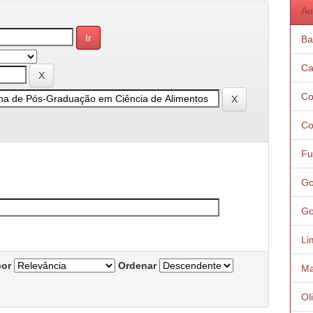
Au
Ba
Ca
Co
Co
Fu
Go
Go
Li
por
Ordenar
Ma
Ol