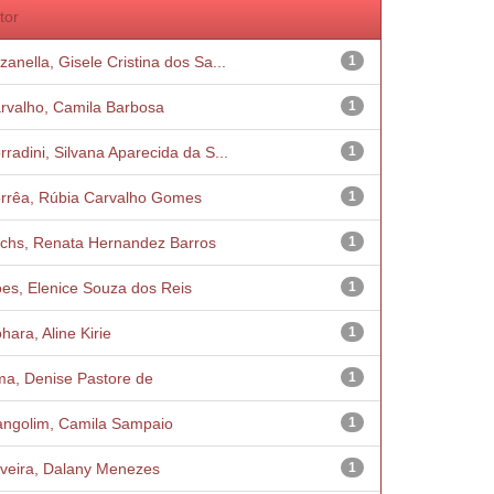
tor
zanella, Gisele Cristina dos Sa...
1
rvalho, Camila Barbosa
1
rradini, Silvana Aparecida da S...
1
rrêa, Rúbia Carvalho Gomes
1
chs, Renata Hernandez Barros
1
es, Elenice Souza dos Reis
1
hara, Aline Kirie
1
ma, Denise Pastore de
1
ngolim, Camila Sampaio
1
iveira, Dalany Menezes
1