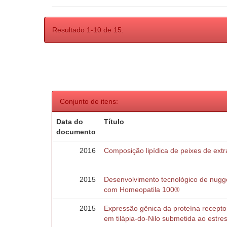
Resultado 1-10 de 15.
Conjunto de itens:
Data do
Título
documento
2016
Composição lipídica de peixes de extra
2015
Desenvolvimento tecnológico de nuggets
com Homeopatila 100®
2015
Expressão gênica da proteína recepto
em tilápia-do-Nilo submetida ao estre