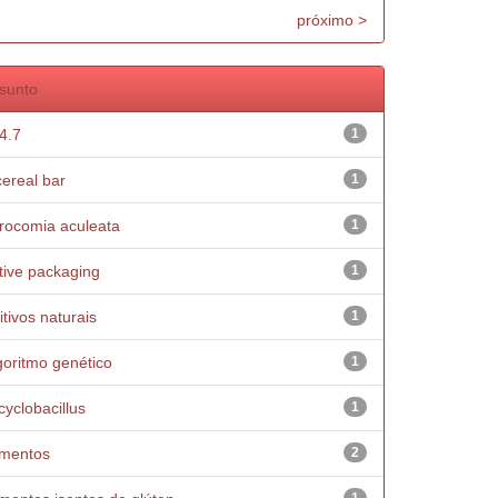
próximo >
sunto
4.7
1
cereal bar
1
rocomia aculeata
1
tive packaging
1
itivos naturais
1
goritmo genético
1
icyclobacillus
1
imentos
2