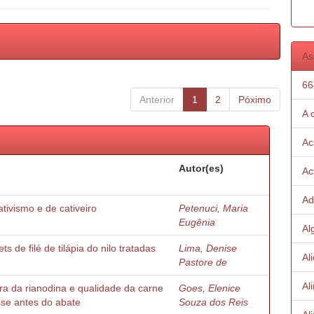
As
66
Anterior
1
2
Póximo
A 
Ac
Autor(es)
Ac
Ad
tivismo e de cativeiro
Petenuci, Maria
Eugênia
Al
 de filé de tilápia do nilo tratadas
Lima, Denise
Al
Pastore de
Al
ra da rianodina e qualidade da carne
Goes, Elenice
sse antes do abate
Souza dos Reis