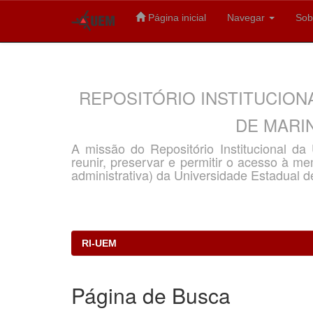
Página inicial
Navegar
Sob
Skip
navigation
REPOSITÓRIO INSTITUCION
DE MARIN
A missão do Repositório Institucional d
reunir, preservar e permitir o acesso à memó
administrativa) da Universidade Estadual d
RI-UEM
Página de Busca