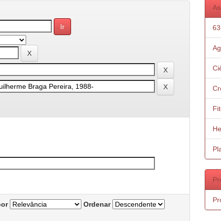
As
63
Ag
Ci
Cr
Fi
He
Pl
Pr
Pr
por
Ordenar