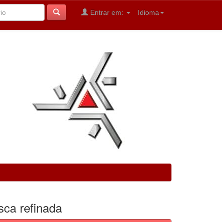
Entrar em:
Idioma
sca refinada