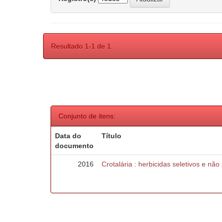
Resultado 1-1 de 1.
Conjunto de itens:
Data do
Título
documento
2016
Crotalária : herbicidas seletivos e nã