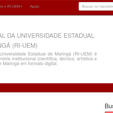
re o RI-UEM
Ajuda
AL DA UNIVERSIDADE ESTADUAL
GÁ (RI-UEM)
a Universidade Estadual de Maringá (RI-UEM) é
ria institucional (científica, técnica, artística e
e Maringá em formato digital.
Bu