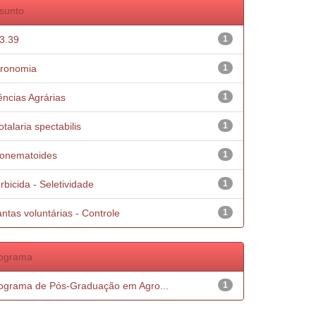
sunto
3.39
1
ronomia
1
ências Agrárias
1
otalaria spectabilis
1
tonematoides
1
rbicida - Seletividade
1
antas voluntárias - Controle
1
ograma
ograma de Pós-Graduação em Agro...
1