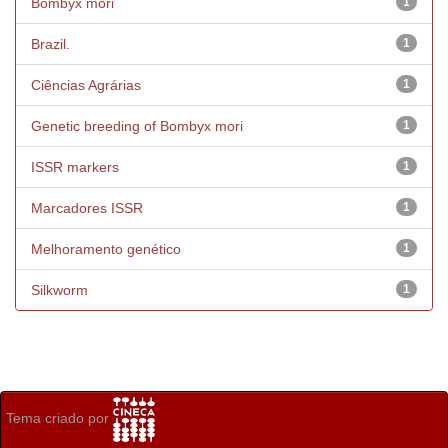
Bombyx mori
1
Brazil.
1
Ciências Agrárias
1
Genetic breeding of Bombyx mori
1
ISSR markers
1
Marcadores ISSR
1
Melhoramento genético
1
Silkworm
1
Tema criado por