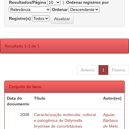
Resultados/Página
|
Ordenar registros por
Ordenar
Registro(s)
Resultado 1-1 de 1.
Anterior
1
Póximo
Conjunto de itens:
Data do
Título
Autor(es)
documento
2008
Caracterização molecular, cultural
Aguiar,
e patogênica de Didymella
Bárbara
bryoniae de cucurbitáceas
de Melo,