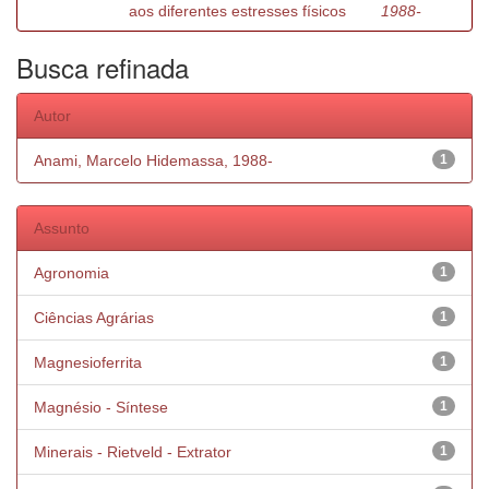
aos diferentes estresses físicos
1988-
Busca refinada
Autor
Anami, Marcelo Hidemassa, 1988-
1
Assunto
Agronomia
1
Ciências Agrárias
1
Magnesioferrita
1
Magnésio - Síntese
1
Minerais - Rietveld - Extrator
1