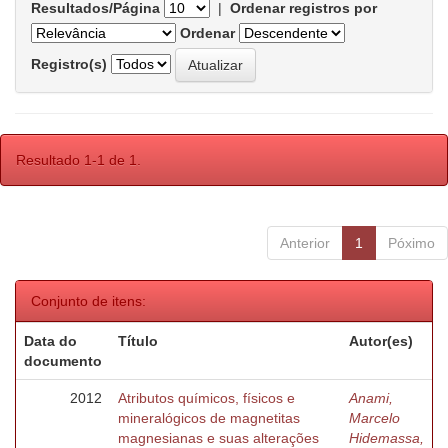
Resultados/Página
|
Ordenar registros por
Ordenar
Registro(s)
Resultado 1-1 de 1.
Anterior
1
Póximo
Conjunto de itens:
Data do
Título
Autor(es)
documento
2012
Atributos químicos, físicos e
Anami,
mineralógicos de magnetitas
Marcelo
magnesianas e suas alterações
Hidemassa,