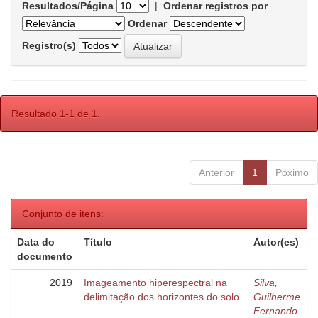
Resultados/Página
|
Ordenar registros por
Ordenar
Registro(s)
Resultado 1-1 de 1.
Anterior
1
Póximo
Conjunto de itens:
Data do
Título
Autor(es)
documento
2019
Imageamento hiperespectral na
Silva,
delimitação dos horizontes do solo
Guilherme
Fernando