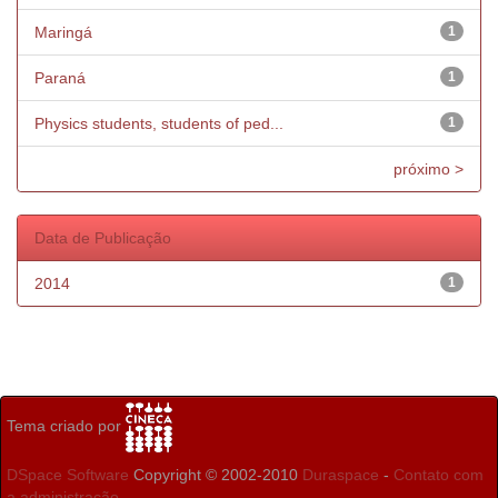
Maringá
1
Paraná
1
Physics students, students of ped...
1
próximo >
Data de Publicação
2014
1
Tema criado por
DSpace Software
Copyright © 2002-2010
Duraspace
-
Contato com
a administração