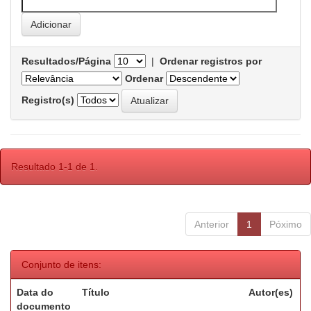
Resultados/Página
|
Ordenar registros por
Ordenar
Registro(s)
Resultado 1-1 de 1.
Anterior
1
Póximo
Conjunto de itens:
Data do
Título
Autor(es)
documento