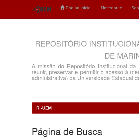
Página inicial
Navegar
Sob
Skip
navigation
REPOSITÓRIO INSTITUCION
DE MARIN
A missão do Repositório Institucional d
reunir, preservar e permitir o acesso à memó
administrativa) da Universidade Estadual d
RI-UEM
Página de Busca