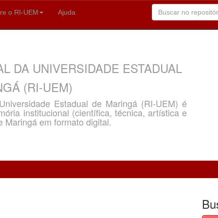
re o RI-UEM
Ajuda
AL DA UNIVERSIDADE ESTADUAL
GÁ (RI-UEM)
a Universidade Estadual de Maringá (RI-UEM) é
ria institucional (científica, técnica, artística e
e Maringá em formato digital.
Bu