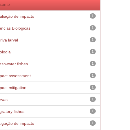
sunto
aliação de impacto
1
ências Biológicas
1
riva larval
1
ologia
1
eshwater fishes
1
pact assessment
1
pact mitigation
1
rvas
1
gratory fishes
1
tigação de impacto
1