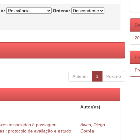
por
Ordenar
Da
20
Pr
Pr
Anterior
1
Póximo
Autor(es)
peixes associadas à passagem
Alves, Diego
as : protocolo de avaliação e estudo
Corrêa