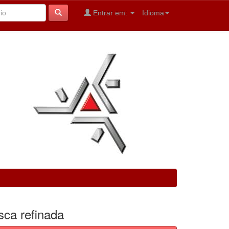
Entrar em:
Idioma
sca refinada