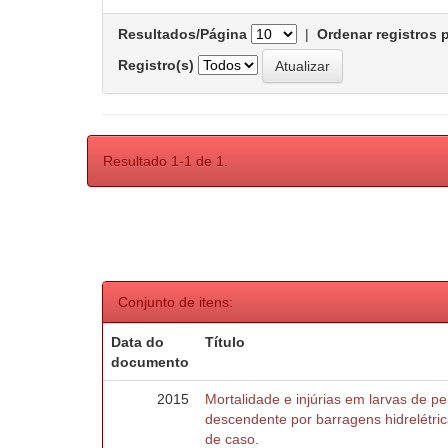
Resultados/Página
|
Ordenar registros 
Registro(s)
Resultado 1-1 de 1.
Conjunto de itens:
Data do
Título
documento
2015
Mortalidade e injúrias em larvas de 
descendente por barragens hidrelétric
de caso.