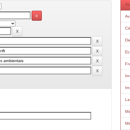
As
Av
Ci
De
Ec
Fr
Im
Im
La
Mi
Mi