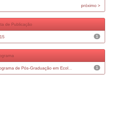
próximo >
ta de Publicação
15
1
ograma
ograma de Pós-Graduação em Ecol...
1