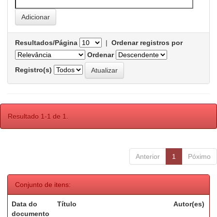
Resultados/Página
|
Ordenar registros por
Ordenar
Registro(s)
Resultado 1-1 de 1.
Anterior
1
Póximo
Conjunto de itens:
Data do
Título
Autor(es)
documento