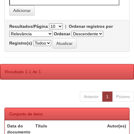
Resultados/Página
|
Ordenar registros por
Ordenar
Registro(s)
Resultado 1-1 de 1.
Anterior
1
Póximo
Conjunto de itens:
Data do
Título
Autor(es)
documento