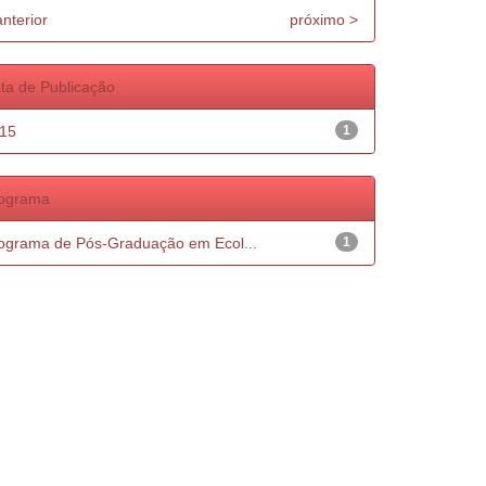
anterior
próximo >
ta de Publicação
15
1
ograma
ograma de Pós-Graduação em Ecol...
1