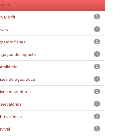
sunto
val drift
1
rvas
1
gratory fishes
1
tigação de impacto
1
rtalidade
1
ixes de água doce
1
ixes migradores
1
servatórios
1
brevivência
1
rvival
1