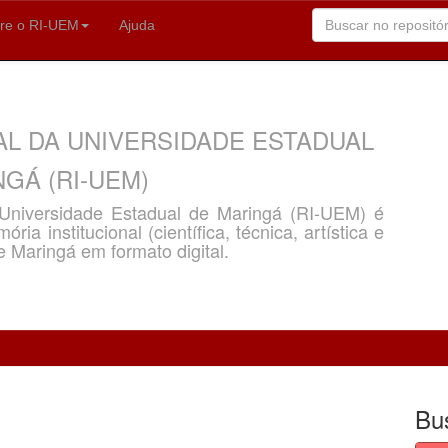
re o RI-UEM
Ajuda
AL DA UNIVERSIDADE ESTADUAL
GÁ (RI-UEM)
a Universidade Estadual de Maringá (RI-UEM) é
ria institucional (científica, técnica, artística e
e Maringá em formato digital.
Bu