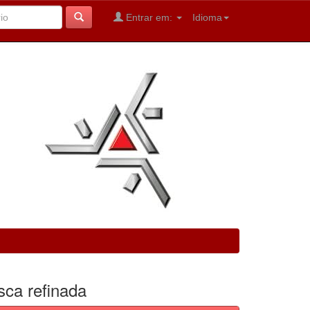
Entrar em:
Idioma
sca refinada