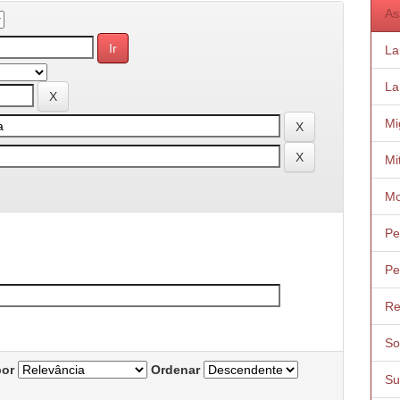
As
Lar
La
Mi
Mi
Mo
Pe
Pe
Re
So
por
Ordenar
Su