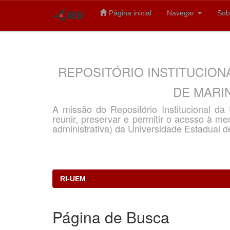
Página inicial
Navegar
Sob
Skip
navigation
REPOSITÓRIO INSTITUCION
DE MARIN
A missão do Repositório Institucional d
reunir, preservar e permitir o acesso à memó
administrativa) da Universidade Estadual d
RI-UEM
Página de Busca