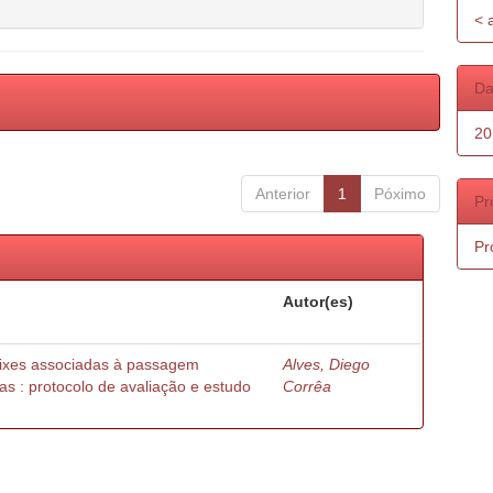
< 
Da
20
Anterior
1
Póximo
Pr
Pr
Autor(es)
peixes associadas à passagem
Alves, Diego
as : protocolo de avaliação e estudo
Corrêa