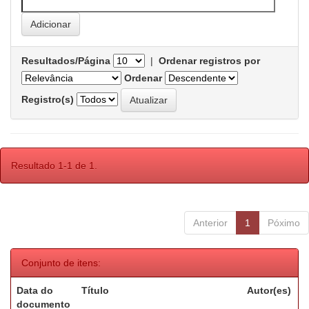
Resultados/Página
|
Ordenar registros por
Ordenar
Registro(s)
Resultado 1-1 de 1.
Anterior
1
Póximo
Conjunto de itens:
Data do
Título
Autor(es)
documento