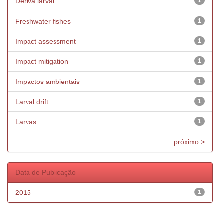
Deriva larval
1
Freshwater fishes
1
Impact assessment
1
Impact mitigation
1
Impactos ambientais
1
Larval drift
1
Larvas
1
próximo >
Data de Publicação
2015
1