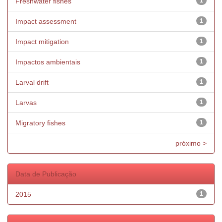
Freshwater fishes
1
Impact assessment
1
Impact mitigation
1
Impactos ambientais
1
Larval drift
1
Larvas
1
Migratory fishes
1
próximo >
Data de Publicação
2015
1