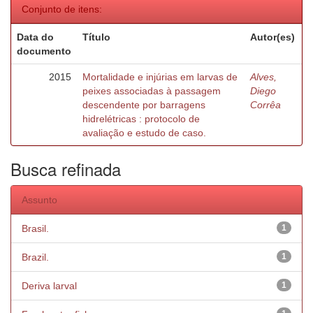
Conjunto de itens:
Data do
Título
Autor(es)
documento
2015
Mortalidade e injúrias em larvas de
Alves,
peixes associadas à passagem
Diego
descendente por barragens
Corrêa
hidrelétricas : protocolo de
avaliação e estudo de caso.
Busca refinada
Assunto
Brasil.
1
Brazil.
1
Deriva larval
1