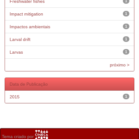
Freshwater fishes
1
Impact mitigation
1
Impactos ambientais
1
Larval drift
1
Larvas
1
próximo >
Data de Publicação
2015
1
Tema criado por