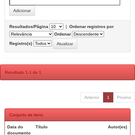
Resultados/Página
|
Ordenar registros por
Ordenar
Registro(s)
Resultado 1-1 de 1.
Anterior
1
Póximo
Conjunto de itens:
Data do
Título
Autor(es)
documento