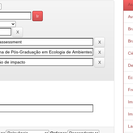
As
Av
Bra
Bra
Ci
De
Ec
Fr
Im
Im
Lar