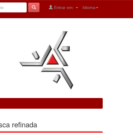
Entrar em:
Idioma
sca refinada