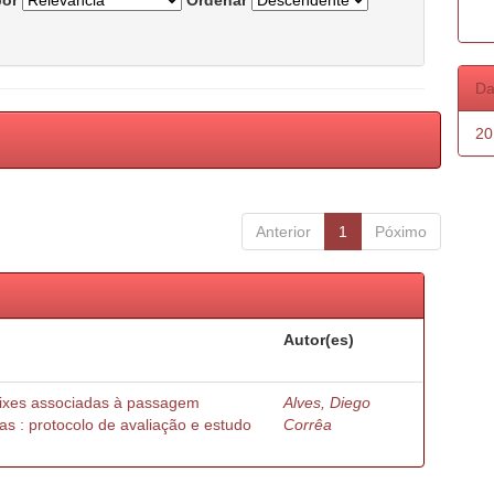
por
Ordenar
Da
20
Anterior
1
Póximo
Autor(es)
peixes associadas à passagem
Alves, Diego
as : protocolo de avaliação e estudo
Corrêa