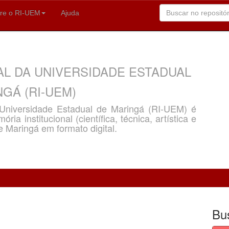
re o RI-UEM
Ajuda
AL DA UNIVERSIDADE ESTADUAL
GÁ (RI-UEM)
a Universidade Estadual de Maringá (RI-UEM) é
ria institucional (científica, técnica, artística e
e Maringá em formato digital.
Bu