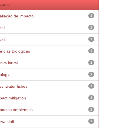
sunto
aliação de impacto
1
sil.
1
zil.
1
ências Biológicas
1
riva larval
1
ologia
1
eshwater fishes
1
pact mitigation
1
pactos ambientais
1
val drift
1