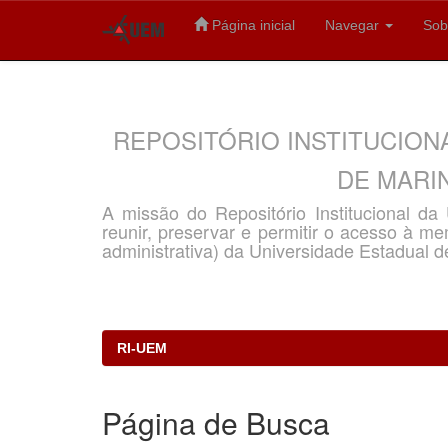
Página inicial
Navegar
Sob
Skip
navigation
REPOSITÓRIO INSTITUCION
DE MARIN
A missão do Repositório Institucional d
reunir, preservar e permitir o acesso à memó
administrativa) da Universidade Estadual d
RI-UEM
Página de Busca