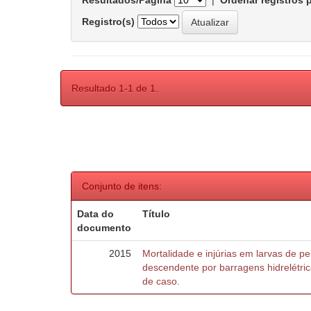
Resultados/Página
|
Ordenar registros 
Registro(s)
Resultado 1-1 de 1.
Conjunto de itens:
Data do
Título
documento
2015
Mortalidade e injúrias em larvas de 
descendente por barragens hidrelétric
de caso.