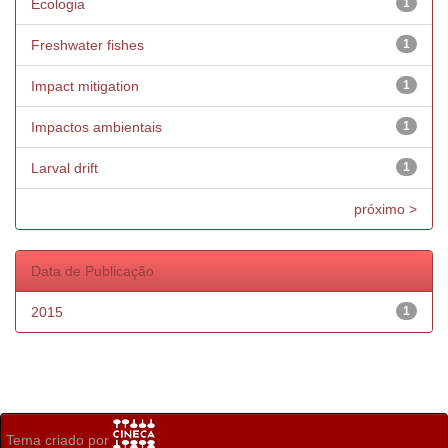
Ecologia
1
Freshwater fishes
1
Impact mitigation
1
Impactos ambientais
1
Larval drift
1
próximo >
Data de Publicação
2015
1
Tema criado por