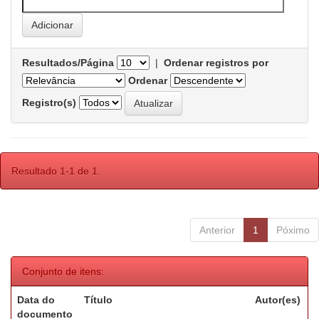
Resultados/Página
|
Ordenar registros por
Ordenar
Registro(s)
Resultado 1-1 de 1.
Anterior
1
Póximo
Conjunto de itens:
Data do
Título
Autor(es)
documento