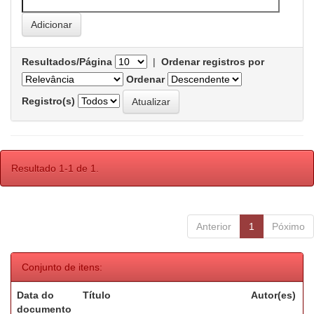
Resultados/Página
|
Ordenar registros por
Ordenar
Registro(s)
Resultado 1-1 de 1.
Anterior
1
Póximo
Conjunto de itens:
Data do
Título
Autor(es)
documento