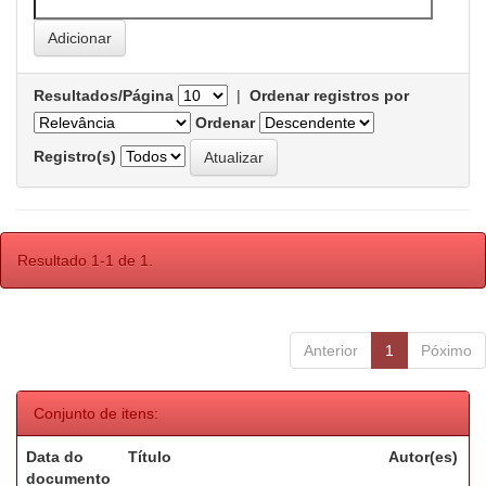
Resultados/Página
|
Ordenar registros por
Ordenar
Registro(s)
Resultado 1-1 de 1.
Anterior
1
Póximo
Conjunto de itens:
Data do
Título
Autor(es)
documento