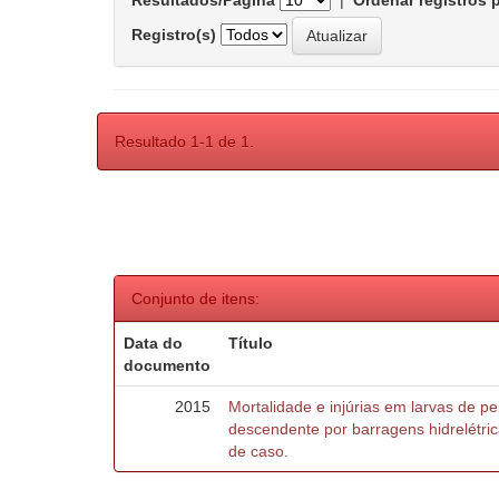
Resultados/Página
|
Ordenar registros 
Registro(s)
Resultado 1-1 de 1.
Conjunto de itens:
Data do
Título
documento
2015
Mortalidade e injúrias em larvas de 
descendente por barragens hidrelétric
de caso.