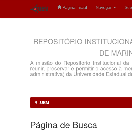
Página inicial
Navegar
Sob
Skip
navigation
REPOSITÓRIO INSTITUCION
DE MARIN
A missão do Repositório Institucional d
reunir, preservar e permitir o acesso à memó
administrativa) da Universidade Estadual d
RI-UEM
Página de Busca