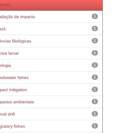
sunto
aliação de impacto
1
zil.
1
ências Biológicas
1
riva larval
1
ologia
1
eshwater fishes
1
pact mitigation
1
pactos ambientais
1
val drift
1
gratory fishes
1