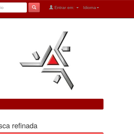
Entrar em:
Idioma
sca refinada