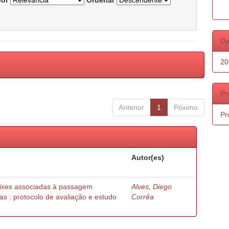
por
Ordenar
Da
20
Pr
Anterior
1
Póximo
Pr
Autor(es)
peixes associadas à passagem
Alves, Diego
as : protocolo de avaliação e estudo
Corrêa