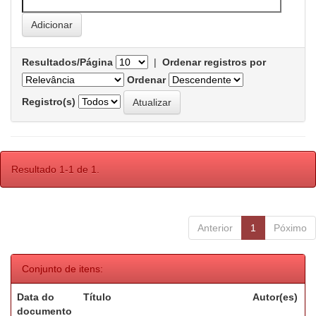
Resultados/Página
|
Ordenar registros por
Ordenar
Registro(s)
Resultado 1-1 de 1.
Anterior
1
Póximo
Conjunto de itens:
Data do
Título
Autor(es)
documento