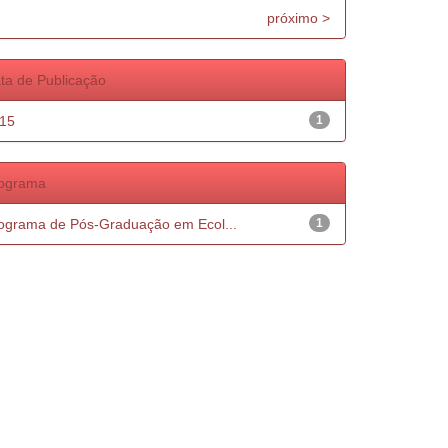
próximo >
ta de Publicação
15
1
ograma
ograma de Pós-Graduação em Ecol...
1