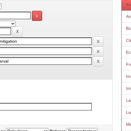
As
Av
Bra
Ci
Ec
Fr
Im
Im
Lar
La
Mi