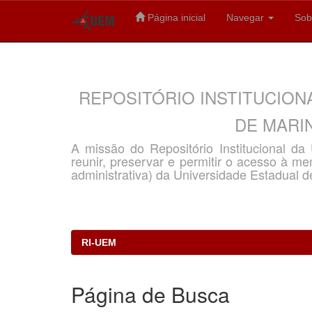
Página inicial
Navegar
Sob
Skip
navigation
REPOSITÓRIO INSTITUCION
DE MARIN
A missão do Repositório Institucional d
reunir, preservar e permitir o acesso à memó
administrativa) da Universidade Estadual d
RI-UEM
Página de Busca