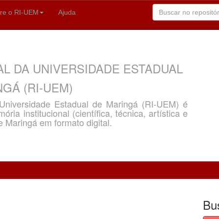
re o RI-UEM
Ajuda
AL DA UNIVERSIDADE ESTADUAL
GÁ (RI-UEM)
a Universidade Estadual de Maringá (RI-UEM) é
ria institucional (científica, técnica, artística e
e Maringá em formato digital.
Bu