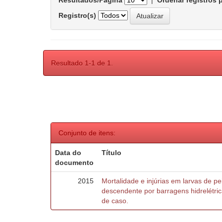
Resultados/Página
|
Ordenar registros 
Registro(s)
Resultado 1-1 de 1.
Conjunto de itens:
Data do
Título
documento
2015
Mortalidade e injúrias em larvas de 
descendente por barragens hidrelétric
de caso.