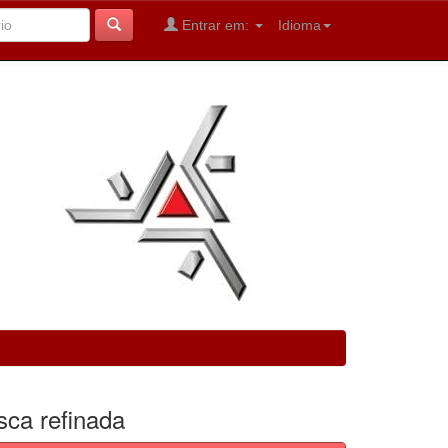
Entrar em:
Idioma
sca refinada