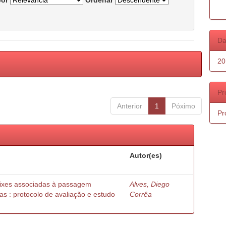
por
Ordenar
Da
20
Pr
Anterior
1
Póximo
Pr
Autor(es)
peixes associadas à passagem
Alves, Diego
as : protocolo de avaliação e estudo
Corrêa