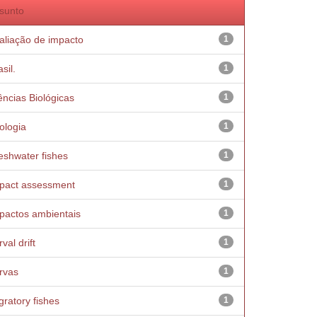
sunto
aliação de impacto
1
sil.
1
ências Biológicas
1
ologia
1
eshwater fishes
1
pact assessment
1
pactos ambientais
1
val drift
1
rvas
1
gratory fishes
1