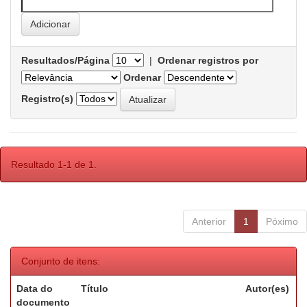
Resultados/Página
|
Ordenar registros por
Ordenar
Registro(s)
Resultado 1-1 de 1.
Anterior
1
Póximo
Conjunto de itens:
Data do
Título
Autor(es)
documento