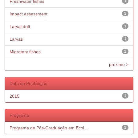
Freshwater fishes
1
Impact assessment
1
Larval drift
1
Larvas
1
Migratory fishes
1
próximo >
Data de Publicação
2015
1
Programa
Programa de Pós-Graduação em Ecol...
1