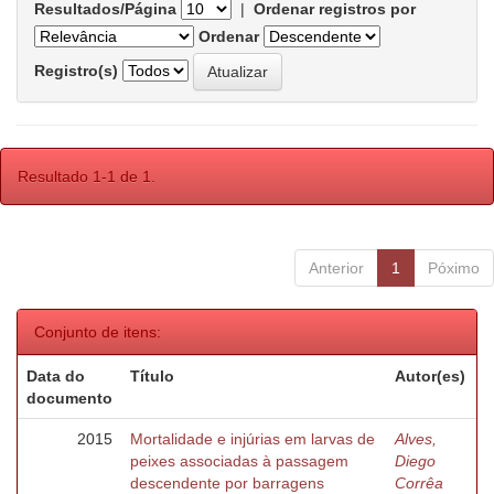
Resultados/Página
|
Ordenar registros por
Ordenar
Registro(s)
Resultado 1-1 de 1.
Anterior
1
Póximo
Conjunto de itens:
Data do
Título
Autor(es)
documento
2015
Mortalidade e injúrias em larvas de
Alves,
peixes associadas à passagem
Diego
descendente por barragens
Corrêa