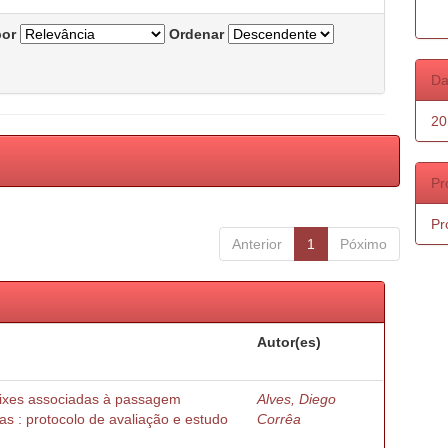
por
Ordenar
Da
20
Pr
Pr
Anterior
1
Póximo
Autor(es)
peixes associadas à passagem
Alves, Diego
as : protocolo de avaliação e estudo
Corrêa