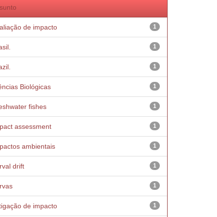
sunto
aliação de impacto
1
sil.
1
zil.
1
ências Biológicas
1
eshwater fishes
1
pact assessment
1
pactos ambientais
1
val drift
1
rvas
1
tigação de impacto
1