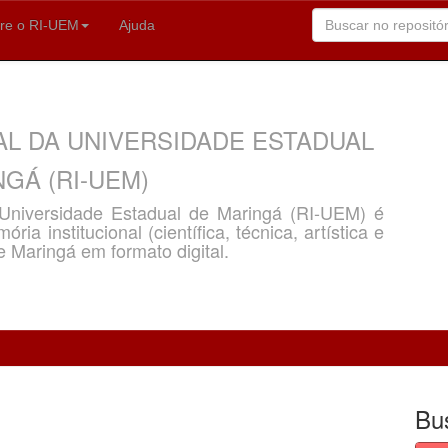
re o RI-UEM
Ajuda
AL DA UNIVERSIDADE ESTADUAL
GÁ (RI-UEM)
a Universidade Estadual de Maringá (RI-UEM) é
ria institucional (científica, técnica, artística e
e Maringá em formato digital.
Bu