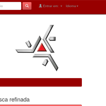
Entrar em:
Idioma
sca refinada