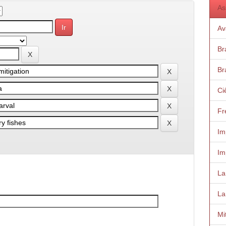
As
Av
Bra
Bra
Ci
Fr
Im
Im
Lar
La
Mi