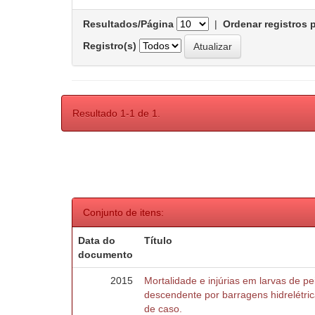
Resultados/Página
|
Ordenar registros 
Registro(s)
Resultado 1-1 de 1.
Conjunto de itens:
Data do
Título
documento
2015
Mortalidade e injúrias em larvas de 
descendente por barragens hidrelétric
de caso.