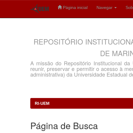
Página inicial
Navegar
Sob
Skip
navigation
REPOSITÓRIO INSTITUCION
DE MARIN
A missão do Repositório Institucional d
reunir, preservar e permitir o acesso à memó
administrativa) da Universidade Estadual d
RI-UEM
Página de Busca