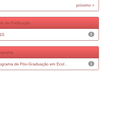
próximo >
ta de Publicação
15
1
ograma
ograma de Pós-Graduação em Ecol...
1