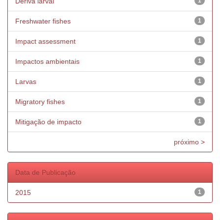
Deriva larval
1
Freshwater fishes
1
Impact assessment
1
Impactos ambientais
1
Larvas
1
Migratory fishes
1
Mitigação de impacto
1
próximo >
Data de Publicação
2015
1